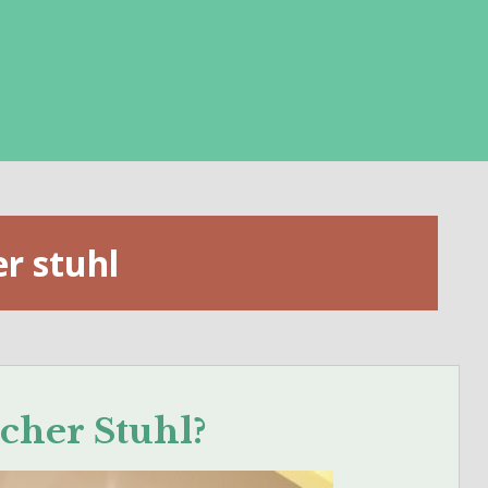
r stuhl
cher Stuhl?